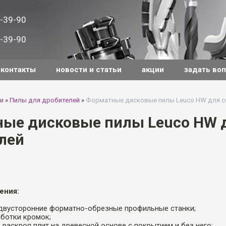
-39-90
-39-90
контакты
новости и статьи
акции
задать во
и
»
Пилы для дробителей
»
Форматные дисковые пилы Leuco HW для с
ые дисковые пилы Leuco HW 
лей
ения:
 двусторонние форматно-обрезные профильные станки;
аботки кромок;
 раскроя плит на древесной основе с покрытием и без него;