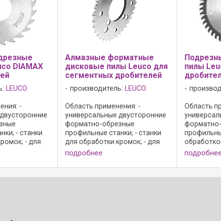
дрезные
Алмазные форматные
Подрезн
uco DIAMAX
дисковые пилы Leuco для
пилы Leu
лей
сегментных дробителей
дробите
ь:
LEUCO
производитель:
LEUCO
производ
ния: -
Область применения: -
Область пр
 двусторонние
универсальные двусторонние
универсал
зные
форматно-обрезные
форматно
ки; - станки
профильные станки; - станки
профильны
ромок; - для
для обработки кромок; - для
обработко
 сколов
форматирования без сколов
подрезная 
подробнее
подробне
жечных
древесно-стружечных
подрезани
бработанных,
материалов необработанных,
древесно-
 и бумажным
с меламиновым и бумажным
материало
рытием из ...
покрытием, с покрытием из ...
с меламин
покрытием,