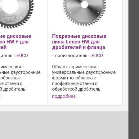
ые дисковые
Подрезные дисковые
co HW F для
пилы Leuco HW для
лей
дробителей и фланца
итель:
LEUCO
производитель:
LEUCO
именения: -
Область применения: -
ьные двусторонние
универсальные двусторонние
-обрезные
форматно-обрезные
е станки с
профильные станки с
й дробитель-
обработкой дробитель
пила; - для
подрезная пила; - для
е
подробнее
я без сколов
подрезания без сколов
стружечных
древесно-стружечных
в необработанных,
материалов необработанных,
овым и бумажным
с меламиновым и бумажным
 с покрытием из ...
покрытием, с покрытием из ...