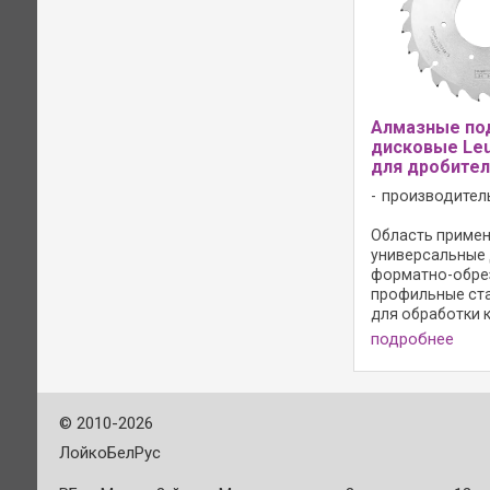
Алмазные по
дисковые Le
для дробите
производител
Область примене
универсальные
форматно-обре
профильные стан
для обработки к
подрезания без
подробнее
древесно-стру
материалов нео
с меламиновым
покрытием, с пок
©
2010-2026
ЛойкоБелРус