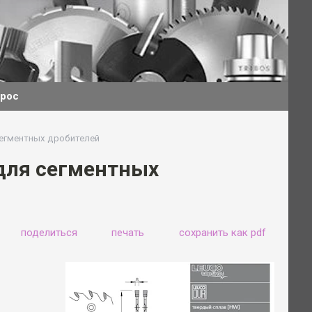
прос
егментных дробителей
для сегментных
поделиться
печать
сохранить как pdf