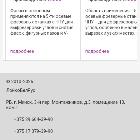
Фрезы в основном
Область применения: - 5-
применяются на 5-ти осевые
осевые фрезерные станки
фрезерных станках с ЧПУ для
ЧПУ; - для дофрезеровки
выфрезеровки углов и снятия
углов, особенно в мален
фасок, фигурных пазов и V-
вырезах и узких местах; -
образного реза в массивной
фрезерования фасок,
древесине и плитных ...
фасонных и т.н. "фолдинг
пазов в массивной древе
подробнее
подробнее
и плитных ...
©
2010-2026
ЛойкоБелРус
РБ, г. Минск, 3-й пер. Монтажников, д.3, помещение 13,
ком.1
+375 29 664-39-90
+375 17 379-39-90