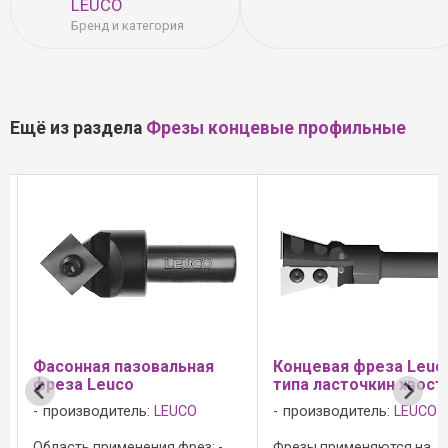
LEUCO
Бренд и категория
Ещё из раздела
Фрезы концевые профильные
а
Фасонная пазовальная
Концевая фреза Leuc
фреза Leuco
типа ласточкин хвост
я
производитель:
LEUCO
производитель:
LEUCO
Область применения фрез: -
Фрезы применяются на