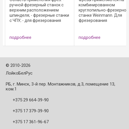
ручной фрезерный станок с
комбинированном
верхним расположением
круглопильно-фрезерно
шпинделя; - фрезерные станки
станке Weinmann. Для
с ЧПУ; - для фрезерования
фрезерования
фасонных пазов, надписей и
соединительных элемент
а
гравюр в массивной
деревянных конструкций 
древесине и древесно-
обработки ...
подробнее
подробнее
стружечных материалах.
Преимущества: - с ...
©
2010-2026
ЛойкоБелРус
РБ, г. Минск, 3-й пер. Монтажников, д.3, помещение 13,
ком.1
+375 29 664-39-90
+375 17 379-39-90
+375 17 361-96-67