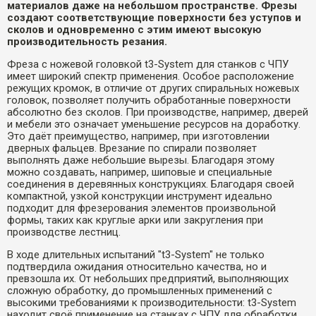
материалов даже на небольшом пространстве. Фрезы
создают соответствующие поверхности без уступов и
сколов и одновременно с этим имеют высокую
производительность резания.
Фреза с ножевой головкой t3-System для станков с ЧПУ
имеет широкий спектр применения. Особое расположение
режущих кромок, в отличие от других спиральных ножевых
головок, позволяет получить обработанные поверхности
абсолютно без сколов. При производстве, например, дверей
и мебели это означает уменьшение ресурсов на доработку.
Это даёт преимущество, например, при изготовлении
дверных фальцев. Врезание по спирали позволяет
выполнять даже небольшие вырезы. Благодаря этому
можно создавать, например, шиповые и специальные
соединения в деревянных конструкциях. Благодаря своей
компактной, узкой конструкции инструмент идеально
подходит для фрезерования элементов произвольной
формы, таких как круглые арки или закругления при
производстве лестниц.
В ходе длительных испытаний "t3-System" не только
подтвердила ожидания относительно качества, но и
превзошла их. От небольших предприятий, выполняющих
сложную обработку, до промышленных применений с
высокими требованиями к производительности: t3-System
находит своё применение на станках с ЧПУ для обработки