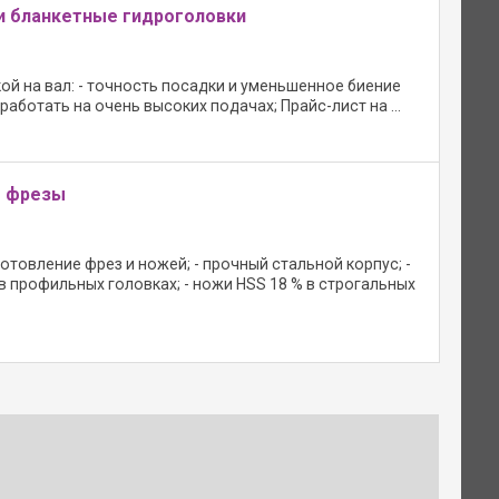
и бланкетные гидроголовки
й на вал: - точность посадки и уменьшенное биение
работать на очень высоких подачах; Прайс-лист на ...
е фрезы
товление фрез и ножей; - прочный стальной корпус; -
 профильных головках; - ножи HSS 18 % в строгальных