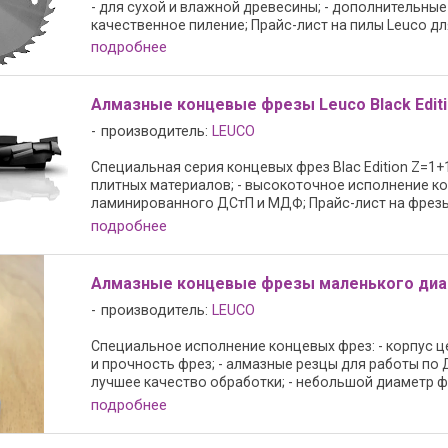
- для сухой и влажной древесины; - дополнительные
качественное пиление; Прайс-лист на пилы Leuco дл
подробнее
Алмазные концевые фрезы Leuco Black Edit
производитель:
LEUCO
Специальная серия концевых фрез Blac Edition Z=1+
плитных материалов; - высокоточное исполнение ко
ламинированного ДСтП и МДФ; Прайс-лист на фрезы L
подробнее
Алмазные концевые фрезы маленького ди
производитель:
LEUCO
Специальное исполнение концевых фрез: - корпус ц
и прочность фрез; - алмазные резцы для работы по 
лучшее качество обработки; - небольшой диаметр фре
подробнее