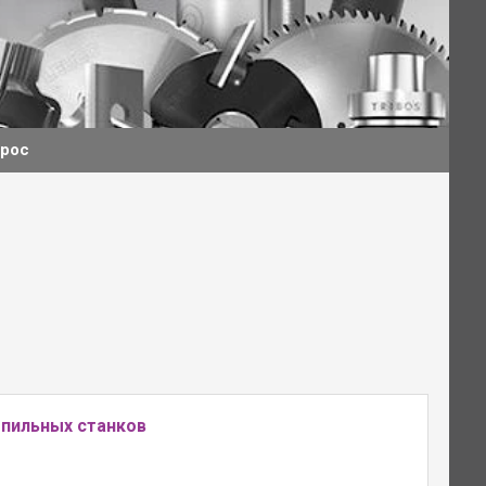
прос
опильных станков