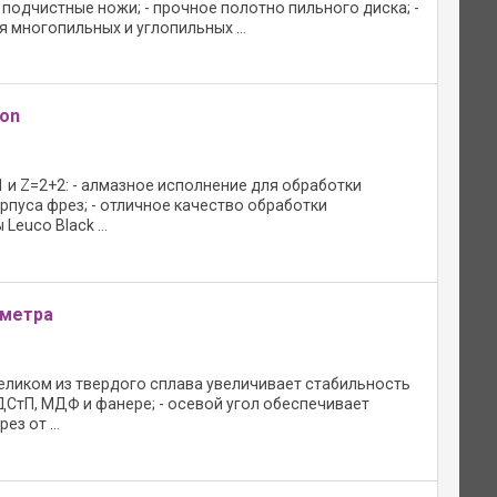
 подчистные ножи; - прочное полотно пильного диска; -
я многопильных и углопильных ...
ion
1 и Z=2+2: - алмазное исполнение для обработки
рпуса фрез; - отличное качество обработки
euco Black ...
аметра
еликом из твердого сплава увеличивает стабильность
ДСтП, МДФ и фанере; - осевой угол обеспечивает
з от ...