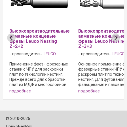
Высокопроизводительные
Высокопроизводите
алмазные концевые
алмазные концевые
фрезы Leuco Nesting
фрезы Leuco Nesting
Z=2+2
Z=3+3
производитель:
LEUCO
производитель:
LEUCO
Применение фрез - фрезерные
Основное применение фр
станки с ЧПУ для раскройки
фрезерные станки ЧПУ с
плит по технологии нестинг.
раскроем плит по технол
Прежде всего для обработки
нестинг. Для фугования,
плит из МДФ и многослойной
фальцевания и пазовани
фанеры: - резец для
(исполнение с негативн
подробнее
подробнее
засверливания из
углом) древесно-струже
поликристаллического алмаза
материалов с облицовко
(DP); - с резцом для
без облицовки.
засверливания при подаче в ...
Конструктивные особен
...
©
2010-2026
ЛойкоБелРус