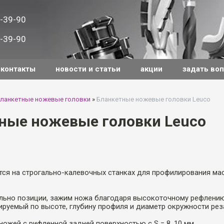
-39-90
-39-90
контакты
новости и статьи
акции
задать во
ланкетные ножевые головки
»
Бланкетные ножевые головки Leuco
ные ножевые головки Leuco
ся на строгально-калевочных станках для профилирования ма
льно позиции, зажим ножа благодаря высокоточному рефлению 
лируемый по высоте, глубину профиля и диаметр окружности реза
ожей с рифленной задней поверхностью с S = 8, 10 мм.