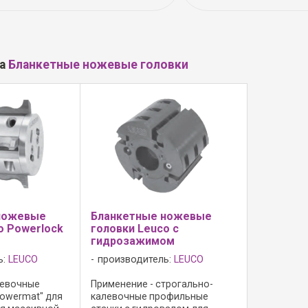
ла
Бланкетные ножевые головки
ножевые
Бланкетные ножевые
o Powerlock
головки Leuco с
гидрозажимом
ь:
LEUCO
производитель:
LEUCO
левочные
Применение - строгально-
Powermat" для
калевочные профильные