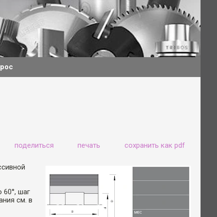
прос
поделиться
печать
сохранить как pdf
ссивной
60°, шаг
ния см. в