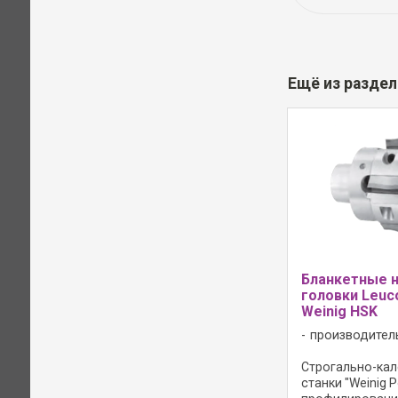
Ещё из разде
Бланкетные 
головки Leuc
Weinig HSK
производител
Строгально-ка
станки "Weinig 