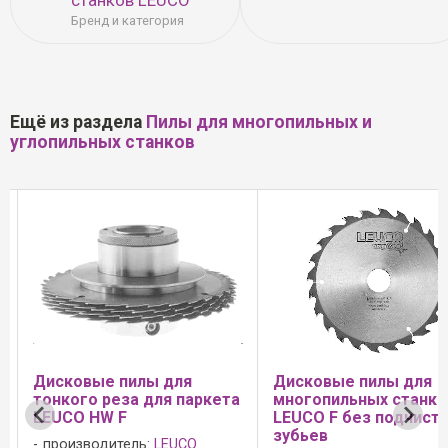
Бренд и категория
Ещё из раздела
Пилы для многопильных и
углопильных станков
Дисковые пилы для
Дисковые пилы Leu
та
многопильных станков
для многопильных
LEUCO F без подчистных
станков без подчис
зубьев
зубьев