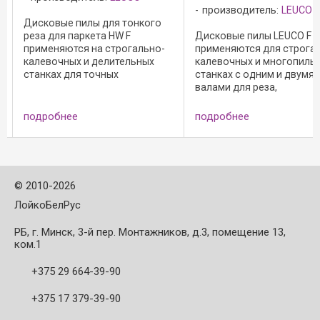
производитель:
LEUCO
производитель:
LEUC
Дисковые пилы LEUCO F
Область применения: -
-
применяются для строгально-
строгально-калевочны
калевочных и многопильных
станки; - многопильные
станках с одним и двумя
с одним и двумя валами;
валами для реза,
точного продольного р
выдерживающего заданные
сухой и строганной ма
размеры, в сухой строганной
древесине и древесно-
подробнее
подробнее
й
древесине магких пород
стружечных материалах
му
обеспечивая равномерное
Исполнение: - двойные 
распределение силы разания
для шпонки типа А ...
...
©
2010-2026
ЛойкоБелРус
РБ, г. Минск, 3-й пер. Монтажников, д.3, помещение 13,
ком.1
+375 29 664-39-90
+375 17 379-39-90