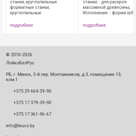
станки, круглопильные
станки; - для раскроя
форматные станки,
массивной древесины;
круглопильные
Исполнение: - форма зуба
торцовочныестанки, для
попеременнокосой зуб "WS
форматного и торцевого реза
режущий материал: HW HL
подробнее
подробнее
в массивной древесине.
Board 10; - снижение шум
Форма зуба -
благодаря лазерным
попеременнокосой зуб ...
орнаментам на диаметре 
...
©
2010-2026
ЛойкоБелРус
РБ, г. Минск, 3-й пер. Монтажников, д.3, помещение 13,
ком.1
+375 29 664-39-90
+375 17 379-39-90
+375 17 361-96-67
info@leuco.by