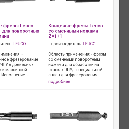
е фрезы Leuco
Концевые фрезы Leuco
 для поворотных
со сменными ножами
мини
Z=1+1
итель:
LEUCO
производитель:
LEUCO
именения: -
Область применения: - фрезы
йное фрезерование
со сменными поворотным
 ЧПУ в древесных
ножами для обработки на
х и массивной
станках ЧПУ; - специальный
 Исполнение: -
сплав для фрезерования
осевого угла с
дерева, МДФ или ДСтП; - вход
е
подробнее
йной режущей
фрезы в материал должен
 1 резец для
происходить по двум осям:
ания; - режущий
вертикальное засверливание с
W HL Board 05; - с ...
одновременной ...