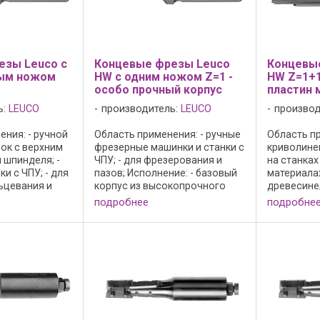
езы Leuco с
Концевые фрезы Leuco
Концевы
ым ножом
HW с одним ножом Z=1 -
HW Z=1+1
особо прочный корпус
пластин 
ь:
LEUCO
производитель:
LEUCO
производ
ния: - ручной
Область применения: - ручные
Область пр
ок с верхним
фрезерные машинки и станки с
криволине
шпинделя; -
ЧПУ; - для фрезерования и
на станках
и с ЧПУ; - для
пазов; Исполнение: - базовый
материала
ьцевания и
корпус из высокопрочного
древесине;
ов в
тяжелого металла; - резец без
резец без 
подробнее
подробне
есине и
осевого угла с торцовой
перифери
жечных
режущей кромкой; - режущий
кромкой; -
ля
материал: HW HL Board 05; ...
засверлив
ырезов и
материал: H