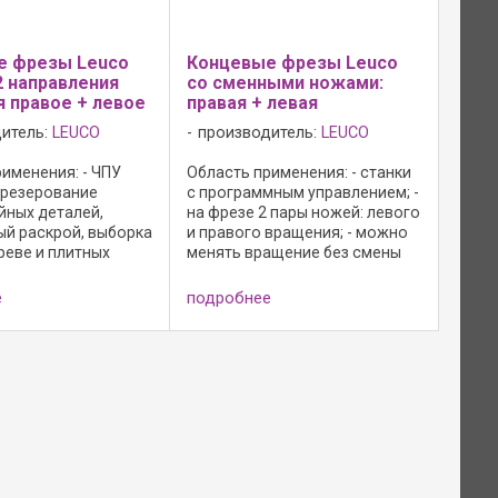
е фрезы Leuco
Концевые фрезы Leuco
 направления
со сменными ножами:
 правое + левое
правая + левая
итель:
LEUCO
производитель:
LEUCO
именения: - ЧПУ
Область применения: - станки
 фрезерование
с программным управлением; -
йных деталей,
на фрезе 2 пары ножей: левого
ый раскрой, выборка
и правого вращения; - можно
реве и плитных
менять вращение без смены
; Исполнение: -
инструмента. Это позволяет
ущих элементов для
входить в материал с
е
подробнее
 левого вращением с
минимальными сколами на
ом и сверху с
входе и выходе;
; - ...
Конструктивное ...