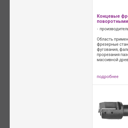
Концевые фр
поворотными
производител
Область примене
фрезерные станк
фугования, фал
прорезания паз
массивной древ
древесно-стру
материалах; - д
фрезерования в
подробнее
контуров; - для
при одновремен
оси z и по ...