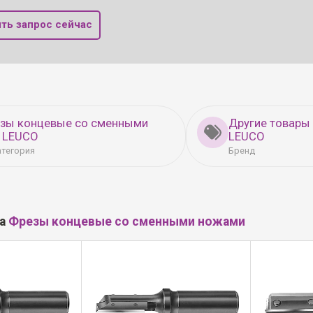
ть запрос сейчас
езы концевые со сменными
Другие товары
 LEUCO
LEUCO
атегория
Бренд
ла
Фрезы концевые со сменными ножами