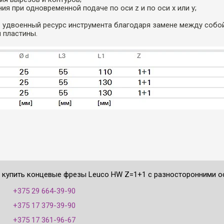
ия при одновременной подаче по оси z и по оси x или y;
 удвоенный ресурс инструмента благодаря замене между собо
 пластины.
е купить концевые фрезы Leuco HW Z=1+1 с разносторонними ос
:
+375 29 664-39-90
+375 17 379-39-90
+375 17 361-96-67