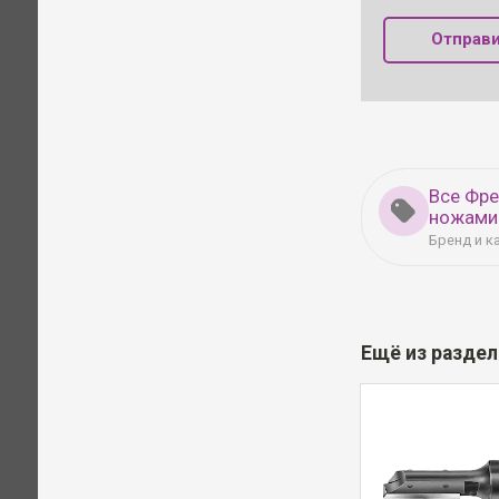
Отправи
Все Фр
ножами
Бренд и к
Ещё из разде