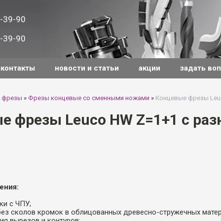
-39-90
-39-90
контакты
новости и статьи
акции
задать во
 фрезы
»
Фрезы концевые со сменными ножами
»
Концевые фрезы Leu
е фрезы Leuco HW Z=1+1 с ра
ения:
ки с ЧПУ;
без сколов кромок в облицованных древесно-стружечных матер
ия вырезов и контуров;