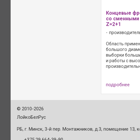
Концевые фр
со сменными
Z=2+1
производител
Область примен
большого диам
выборки больши
и работы с выс
производитель
Конструктивное
2 резца без осе
периферийной 
подробнее
кромкой; - 1 ре
засверливания 
углом; - ...
©
2010-2026
ЛойкоБелРус
РБ, г. Минск, 3-й пер. Монтажников, д.3, помещение 13, к
+375 29 664-39-90