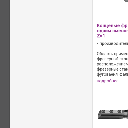
Концевые фр
одним сменн
Z=1
производител
Область примене
фрезерный стан
расположением 
фрезерные станк
фугования, фал
прорезания паз
подробнее
массивной древ
древесно-стру
материалах; - д
фрезерования в
контуров; ...