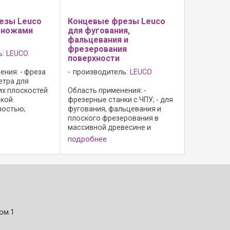
езы Leuco
Концевые фрезы Leuco
 ножами
для фугования,
фальцевания и
фрезерования
ь:
LEUCO
поверхности
ения: - фреза
производитель:
LEUCO
етра для
х плоскостей
Область применения: -
окой
фрезерные станки с ЧПУ; - для
ностью;
фугования, фальцевания и
 исполнение: -
плоского фрезерования в
вого угла с
массивной древесине и
режущей
древесно-стружечных
подробнее
зец для
материалах; Конструктивные
с осевым
особенности: - резцы без
осевого угла с торцовой
режущей кромкой; - режущий ...
ом.1