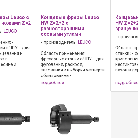
езы Leuco с
Концевые фрезы Leuco
Концевы
 ножами Z=2
HW Z=2+2 с
HW Z=2+2
разносторонними
вращения
ь:
LEUCO
осевыми углами
производ
ния: -
производитель:
LEUCO
и с ЧПУ; - для
Область пр
ьцевания и
Область применения: -
станки ; -
ов в
фрезерные станки с ЧПУ; - для
криволине
есине и
фугования, раскроя,
нестингов
жечных
пазования и выборки четверти
пазов в де
ля
облицованных
материалах
ырезов и
древесностружечных
резцы реж
подробнее
подробне
 засверливания
материалов и массивной
правого и
ной подаче по
древесины; - для
осевым угл
засверливания при
опережением
одновременной подаче по оси
z и по оси x или y; ...