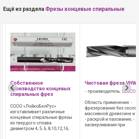
Ещё из раздела
Фрезы концевые спиральные
Чистовая фреза VHW
Чистовая фре
нцевых
VHW негативн
производитель:
LEUCO
производитель
Область применения: -
»
фрезерование без сколов в
Область примене
чные
массивной древесине и МДФ;
фрезерные станки
е фрезы
- раскрой и пазование; - для
чистовой обрабо
засверливания при
массивной древ
,12,16,
одновременной подаче по
древесно-струж
овые -
оси z и по оси x или y;
полимерных мате