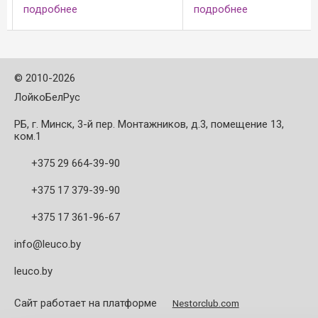
льные
Исполнение: - положительное
фрезерования в
подробнее
подробнее
зы -
кручение спирали для хорошо
контуров; - для 
щения - с
зажатых заготовок с ...
при одновремен
.
оси z и по оси x ил
©
2010-2026
ЛойкоБелРус
РБ, г. Минск, 3-й пер. Монтажников, д.3, помещение 13,
ком.1
+375 29 664-39-90
+375 17 379-39-90
+375 17 361-96-67
info@leuco.by
leuco.by
Сайт работает на платформе
Nestorclub.com