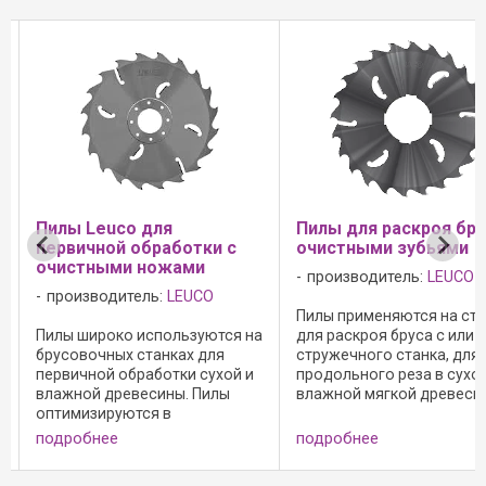
Пилы Leuco для
Пилы для раскроя бру
первичной обработки с
очистными зубьями
очистными ножами
производитель:
LEUCO
производитель:
LEUCO
Пилы применяются на ста
Пилы широко используются на
для раскроя бруса с или 
брусовочных станках для
стружечного станка, для
первичной обработки сухой и
продольного реза в сухой
влажной древесины. Пилы
влажной мягкой древесин
оптимизируются в
Пилы оптимизируются в
соотвествии с требованиями
соотвествии с требован
подробнее
подробнее
клиента и параметрами
клиента и параметрами
станка, совместно с
станка, совместно с