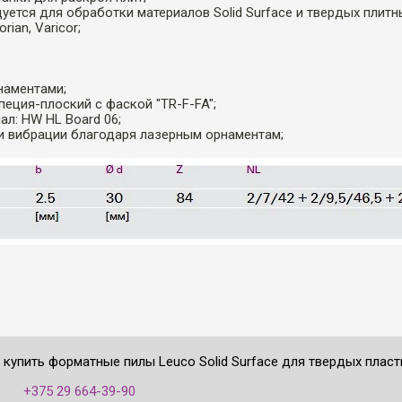
уется для обработки материалов Solid Surface и твердых плитн
ian, Varicor;
наментами;
пеция-плоский с фаской "TR-F-FA";
ал: HW HL Board 06;
и вибрации благодаря лазерным орнаментам;
 купить форматные пилы Leuco Solid Surface для твердых пласт
:
+375 29 664-39-90