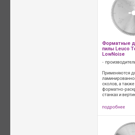
Форматные д
пилы Leuco To
LowNoise
производител
Применяются д
ламинированно
сколов, а такж
форматно-раск
станках и верт
станках для рас
корпусе пилы 
подробнее
шумо- и вибро
орнаменты и д
температурные ш