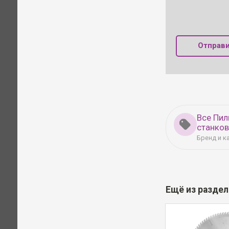
Отправи
Все Пи
станко
Бренд и к
Ещё из разде