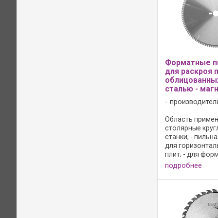
Форматные п
для раскроя 
облицованны
сталью - маг
производител
Область примене
столярные кру
станки; - пильн
для горизонтал
плит; - для фор
раскроя плит о
подробнее
листовой сталь
стальной пленко
одиночного реза
сполнение: - ...