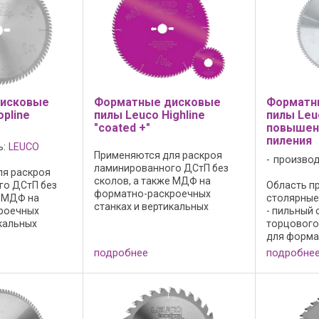
исковые
Форматные дисковые
Форматн
pline
пилы Leuco Highline
пилы Leu
"coated +"
повышен
пиления
ь:
LEUCO
Применяются для раскроя
производ
ламинированного ДСтП без
ля раскроя
сколов, а также МДФ на
го ДСтП без
Область пр
форматно-раскроечных
е МДФ на
столярные
станках и вертикальных
роечных
- пильный 
станках для раскроя плит.
икальных
торцового 
Специальная серия:
кроя плит. На
для форма
высокопроизводительные
выполнены
косого рез
подробнее
подробне
дисковые пилы с полным
поглощающие
сколов в 
покрытием PTFE: - защищает
ополнительные
стружечны
полотно пилы от ...
лицы. ...
массивной
полимерных