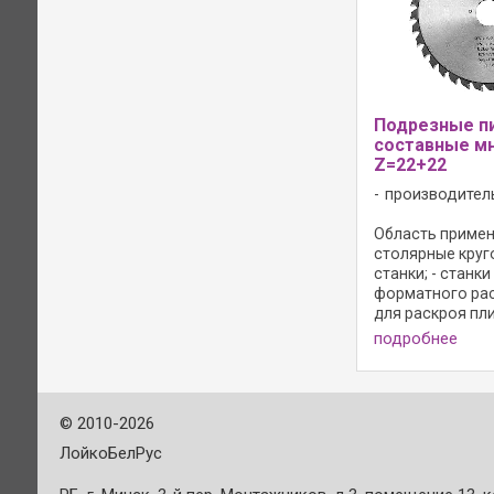
Подрезные п
составные м
Z=22+22
производител
Область примене
столярные кру
станки; - станки
форматного раск
для раскроя пли
управляемым п
подробнее
агрегатом; - дл
облицованных 
древесно-стру
материалов; Ко
©
2010-2026
преимущества: - 
ЛойкоБелРус