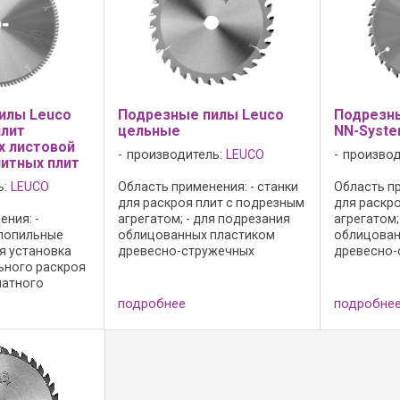
илы Leuco
Подрезные пилы Leuco
Подрезн
плит
цельные
NN-Syst
х листовой
производитель:
LEUCO
производ
нитных плит
ь:
LEUCO
Область применения: - станки
Область пр
для раскроя плит с подрезным
для раскр
ния: -
агрегатом; - для подрезания
агрегатом;
глопильные
облицованных пластиком
облицован
ая установка
древесно-стружечных
древесно-
ьного раскроя
материалов; Премущества: -
материалов
матного
более низкая необходимая
геометрия
блицованных
мощность двигателя за счет
стружки No
подробнее
подробне
ю или тонкой
формы зуба "KO-WS"; - для
конический
й; - для
большего ...
- ...
 и в пакете; И