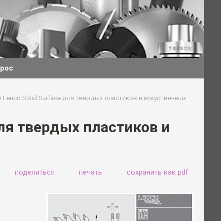
прос
Leuco Solid Surface для твердых пластиков и искуственных
ля твердых пластиков и
поделиться
печать
сохранить как pdf