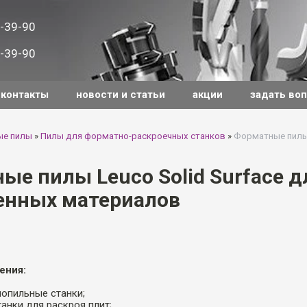
-39-90
-39-90
контакты
новости и статьи
акции
задать во
е пилы
»
Пилы для форматно-раскроечных станков
»
Форматные пилы 
ые пилы Leuco Solid Surface д
енных материалов
ения:
лопильные станки;
танки для раскроя плит;