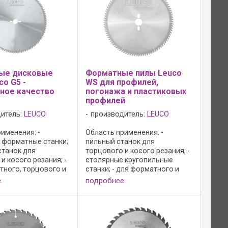
ые дисковые
Форматные пилы Leuco
co G5 -
WS для профилей,
ное качество
погонажа и пластиковых
профилей
итель:
LEUCO
производитель:
LEUCO
именения: -
Область применения: -
 форматные станки;
пильный станок для
станок для
торцового и косого резания; -
и косого резания; -
столярные кругопильные
тного, торцового и
станки; - для форматного и
ания на ус без
обрезного реза в древесно-
е
подробнее
древесно-
стружечных материалах;
х материалах,
Преимущества: - резание без
 древесине и
сколов без применения
 материалах; ...
подрезного агрегата
благодаря ...