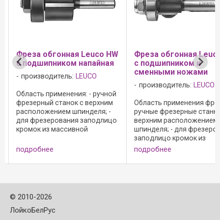
Фреза обгонная Leuco HW
Фреза обгонная Leuc
с подшипником напайная
с подшипником и
сменными ножами
производитель:
LEUCO
производитель:
LEUCO
Область применения: - ручной
фрезерный станок с верхним
Область применения фрез
расположением шпинделя; -
ручные фрезерные станки
для фрезерования заподлицо
верхним расположением
кромок из массивной
шпинделя; - для фрезеро
а
древесины, шпона и
заподлицо кромок из
синтетических материалов, а
массивной древесины, ш
подробнее
подробнее
также для копирования в
и синтетических материал
массивной древесине и
также для копирования в
древесно-стружечных ...
массивной древесине и
древесно-стружечных ...
©
2010-2026
ЛойкоБелРус