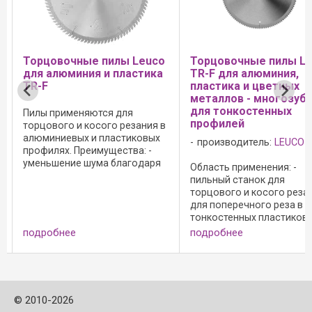
чные пилы Leuco
Торцовочные пилы Leuco
Пилы
миния и пластика
TR-F для алюминия,
пов
пластика и цветных
рез
металлов - многозубые -
про
для тонкостенных
меняются для
профилей
 и косого резания в
Пилы
вых и пластиковых
производитель:
LEUCO
зубь
 Преимущества: -
стан
ие шума благодаря
Область применения: -
косо
 орнаментам -
пильный станок для
и пл
качество реза без
торцового и косого резания; -
особ
большой ресурс до ...
для поперечного реза в
тонк
тонкостенных пластиковых и
треб
алюминиевых профилях;
каче
ее
подробнее
подр
Преимущества: - отсутствие
G7 и
зацеплений пильного диска и
сколов на заготовке
благодаря большому числу ...
©
2010-2026