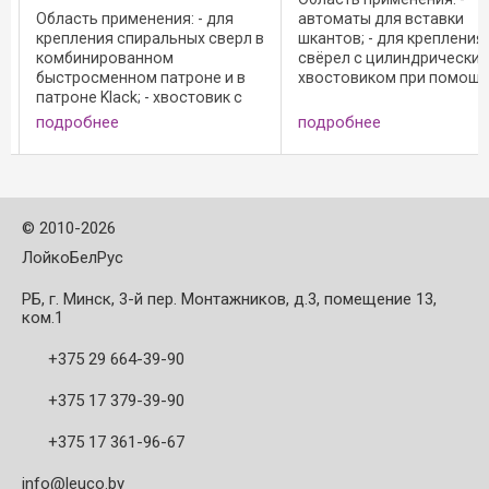
- для
автоматы для вставки
зенковки отверс
х сверл в
шкантов; - для крепления
массивной древ
свёрел с цилиндрическим
древесно-струж
не и в
хвостовиком при помощи
материалах; - дл
товик с
зажимных винтов; - с
с углом 90 граду
; -
установочными винтами с
сколов; Исполнен
подробнее
подробнее
внутренним шестигранником
твердосплавной
для зажима сверла; - малое
- для прикреплен
время простоя станка
помощью устан
благодаря ...
винта к ...
©
2010-2026
ЛойкоБелРус
РБ, г. Минск, 3-й пер. Монтажников, д.3, помещение 13,
ком.1
+375 29 664-39-90
+375 17 379-39-90
+375 17 361-96-67
info@leuco.by