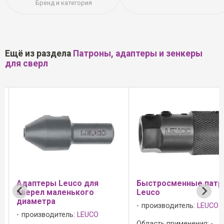
Бренд и категория
Ещё из раздела
Патроны, адаптеры и зенкеры
для сверл
ля
Быстросменные патроны
Насадной зенк
о
Leuco
твёрдого спл
производитель:
LEUCO
производитель
CO
Область применения: -
Область примене