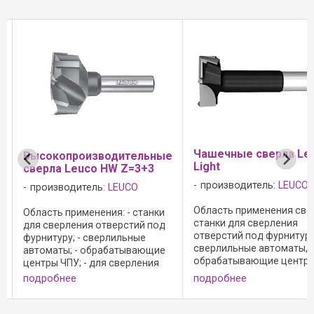
Чашечные сверла Le
Высокопроизводительные
Light
сверла Leuco HW Z=3+3
производитель:
LEUCO
производитель:
LEUCO
Область применения свер
Область применения: - станки
станки для сверления
для сверления отверстий под
отверстий под фурнитуру
фурнитуру; - сверлильные
сверлильные автоматы,
автоматы; - обрабатывающие
обрабатывающие центры
центры ЧПУ; - для сверления
для сверления без сколо
без сколов в массивной
подробнее
подробнее
отверстий для фурнитур
древесине и древесно-
массивной древесине и
стружечных материалах;
;
древесно-стружечных
Конструкция сверла: - 3