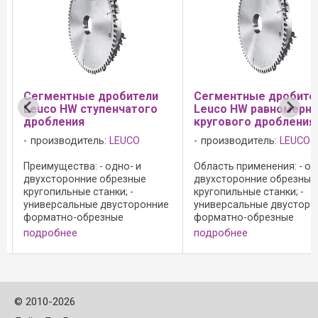
ь
Сегментные дробители
Сегментные дробите
Leuco HW ступенчатого
Leuco HW равномерн
дробления
кругового дробления
производитель:
LEUCO
производитель:
LEUCO
Преимущества: - одно- и
Область применения: - од
двухсторонние обрезные
двухсторонние обрезные
кругопильные станки; -
кругопильные станки; -
универсальные двусторонние
универсальные двусторо
форматно-обрезные
форматно-обрезные
профильные станки; - для
профильные станки; - для
подробнее
подробнее
форматирования без сколов
форматирования без ско
древесно-стружечных
древесно-стружечных
материалов необработанных,
материалов необработан
с меламиновым и бумажным
с меламиновым и бумажны
покрытием, ...
©
2010-2026