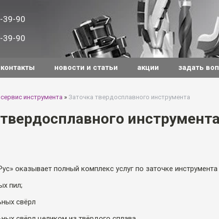
-39-90
-39-90
контакты
новости и статьи
акции
задать во
 сервис инструмента
»
Заточка твердосплавного инструмента
 твердосплавного инструмент
с» оказывает полный комплекс услуг по заточке инструмента 
ых пил;
ьных свёрл
ьных свёрл целиком из твёрдого сплава