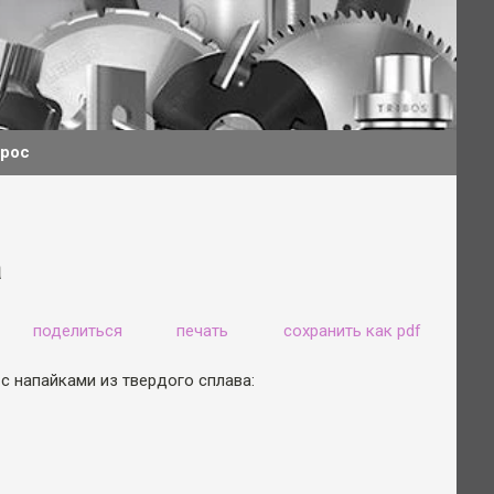
прос
а
поделиться
печать
сохранить как pdf
с напайками из твердого сплава: