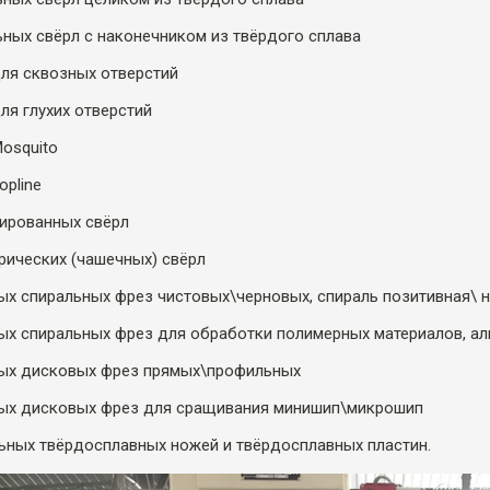
ьных свёрл с наконечником из твёрдого сплава
для сквозных отверстий
ля глухих отверстий
Mosquito
opline
нированных свёрл
рических (чашечных) свёрл
ых спиральных фрез чистовых\черновых, спираль позитивная\ н
вых спиральных фрез для обработки полимерных материалов, а
ных дисковых фрез прямых\профильных
ных дисковых фрез для сращивания минишип\микрошип
ьных твёрдосплавных ножей и твёрдосплавных пластин.