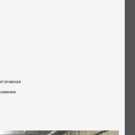
егативная
люминия